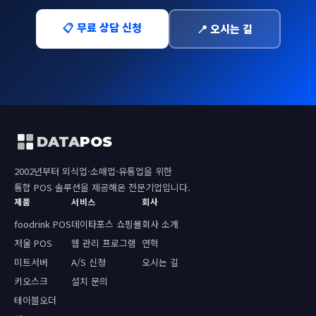
📋 무료 상담 신청
📍 오시는 길
DATA
POS
2002년부터 외식업·소매업·유통업을 위한
통합 POS 솔루션을 제공해온 전문기업입니다.
제품
서비스
회사
foodrink POS
데이타포스 쇼핑몰
회사 소개
저울 POS
웹 관리 프로그램
연혁
미트서버
A/S 신청
오시는 길
키오스크
설치 문의
테이블오더