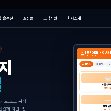
품·솔루션
쇼핑몰
고객지원
회사소개
BURGER HOUS
🍔
SELF ORDER
지
🔥 베스트
🍔 버거
🥗
결

더블치즈
₩ 8,50

 키오스크. 복잡
치킨 샐
편결제 지원. 업
₩ 7,80