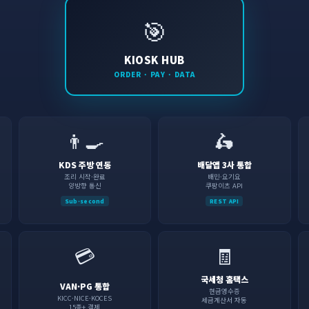
🎯
KIOSK HUB
ORDER · PAY · DATA
👨‍🍳
🛵
KDS 주방 연동
배달앱 3사 통합
조리 시작·완료
배민·요기요
양방향 통신
쿠팡이츠 API
Sub-second
REST API
💳
🧾
국세청 홈택스
VAN·PG 통합
현금영수증
KICC·NICE·KOCES
세금계산서 자동
15종+ 결제