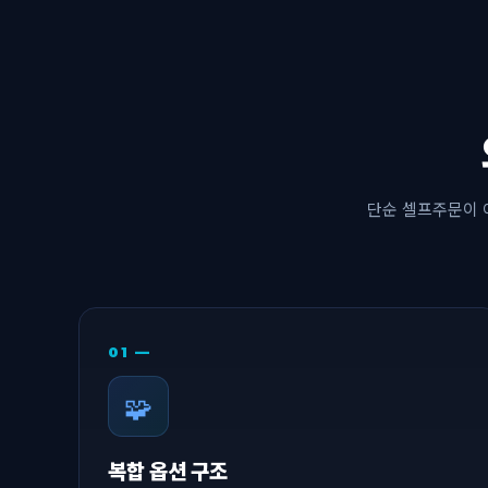
단순 셀프주문이 
01 —
🧩
복합 옵션 구조