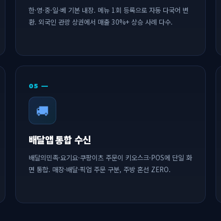
한·영·중·일·베 기본 내장. 메뉴 1회 등록으로 자동 다국어 변
환. 외국인 관광 상권에서 매출 30%+ 상승 사례 다수.
05 —
🚚
배달앱 통합 수신
배달의민족·요기요·쿠팡이츠 주문이 키오스크·POS에 단일 화
면 통합. 매장·배달·픽업 주문 구분, 주방 혼선 ZERO.