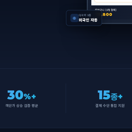
장바구니 (3개 항목)
₩ 19,800
다국어 5종
🌐
외국인 자동
30
15
%+
종+
객단가 상승 검증 평균
결제 수단 통합 지원