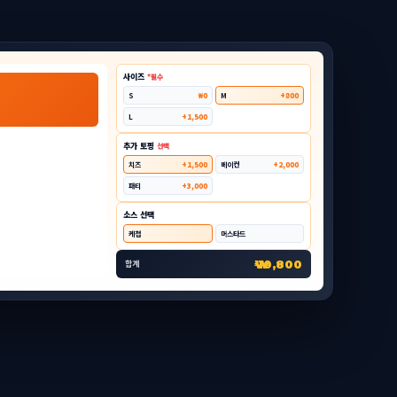
사이즈
*필수
S
₩0
M
+800
L
+1,500
추가 토핑
선택
치즈
+1,500
베이컨
+2,000
패티
+3,000
소스 선택
케첩
머스타드
₩ 10,800
합계