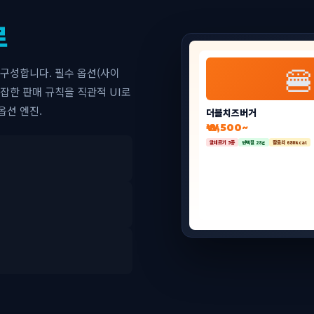
로
🍔
 구성합니다. 필수 옵션(사이
 복잡한 판매 규칙을 직관적 UI로
옵션 엔진.
더블치즈버거
₩ 8,500~
알레르기 5종
단백질 28g
칼로리 680kcal