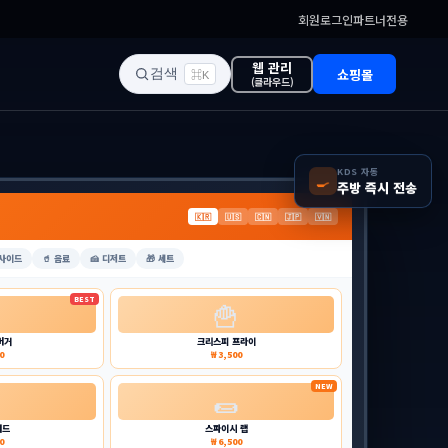
회원로그인
파트너전용
웹 관리
쇼핑몰
검색
⌘K
(클라우드)
KDS 자동
🍳
주방 즉시 전송
E
🇰🇷
🇺🇸
🇨🇳
🇯🇵
🇻🇳
 사이드
🥤 음료
🍰 디저트
🎁 세트
BEST

🍟
버거
크리스피 프라이
0
₩ 3,500
NEW

🌯
러드
스파이시 랩
0
₩ 6,500