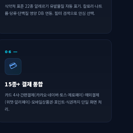
식약처 표준 22종 알레르기 유발물질 자동 표기. 칼로리·나트
륨·당류·단백질 영양 DB 연동. 필터 검색으로 안심 선택.
06 —
💳
15종+ 결제 통합
카드 4사·간편결제(카카오·네이버·토스·제로페이)·해외결제
(위챗·알리페이)·모바일상품권·포인트·식권까지 단일 화면 처
리.