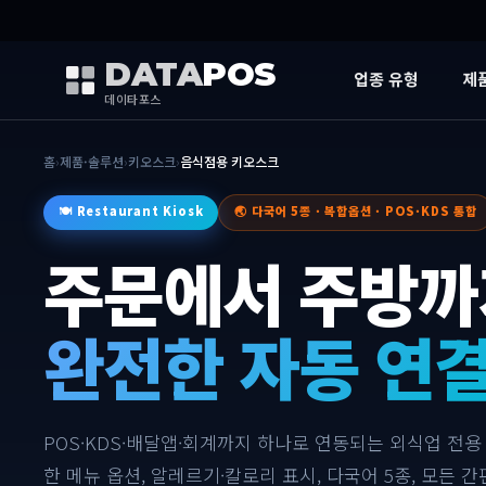
DATA
POS
업종 유형
제
데이타포스
홈
›
제품·솔루션
›
키오스크
›
음식점용 키오스크
🍽️ Restaurant Kiosk
🌏 다국어 5종 · 복합옵션 · POS·KDS 통합
주문에서 주방까
완전한 자동 연
POS·KDS·배달앱·회계까지 하나로 연동되는 외식업 전용
한 메뉴 옵션, 알레르기·칼로리 표시, 다국어 5종, 모든 간