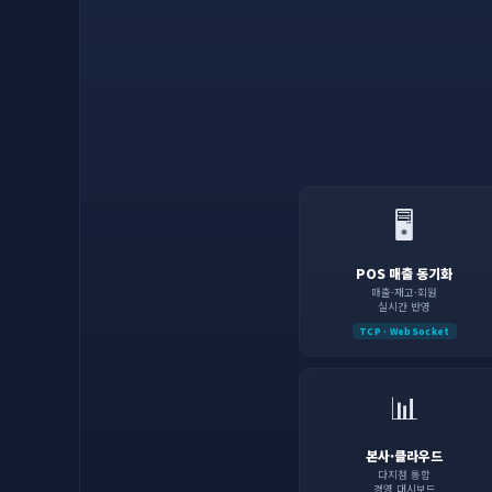
🖥️
POS 매출 동기화
매출·재고·회원
실시간 반영
TCP · WebSocket
📊
본사·클라우드
다지점 통합
경영 대시보드