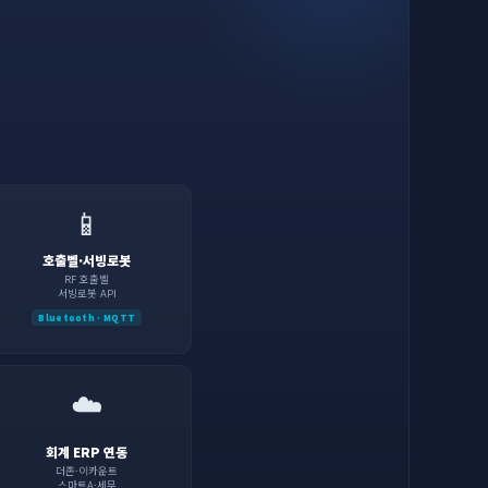
📱
호출벨·서빙로봇
RF 호출벨
서빙로봇 API
Bluetooth · MQTT
☁️
회계 ERP 연동
더존·이카운트
스마트A·세무