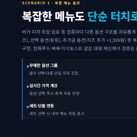
SCENARIO 1 · 복합 메뉴 옵션
복잡한 메뉴도
단순 터치
버거·피자·초밥·음료 등 업종마다 다른 옵션 구조를 자유롭게
즈), 선택 옵션(토핑), 추가금 옵션(치즈 추가 +1,500원) 등
구현. 한화푸드·쉑쉑·이삭토스트 같은 대형 체인에서 검증된 
▸
무제한 옵션 그룹
필수·선택·다중·단일 자유 조합
▸
실시간 가격 계산
옵션 선택 즉시 총액 자동 반영
▸
세트·단품 연동
세트 선택 시 내부 메뉴 자동 표시