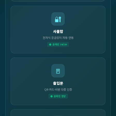
🔐
사물함
전자식 잠금장치 자동 연동
● 온라인 30/30
🚪
출입문
QR·카드·비번 다중 인증
● 온라인 정상