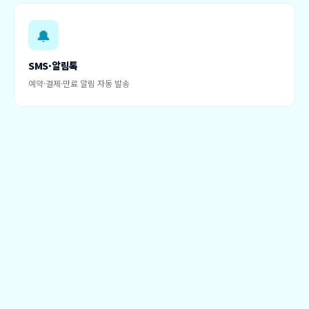
🔔
SMS·알림톡
예약·결제·만료 알림 자동 발송
🏪
다점포 통합
회원·이용권을 여러 지점에서 공유
📊
통계·리포트