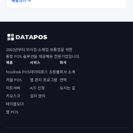
바로가기 →
DATA
POS
2002년부터 외식업·소매업·유통업을 위한
통합 POS 솔루션을 제공해온 전문기업입니다.
제품
서비스
회사
foodrink POS
데이타포스 쇼핑몰
회사 소개
저울 POS
웹 관리 프로그램
연혁
미트서버
A/S 신청
오시는 길
키오스크
설치 문의
테이블오더
웹 POS
↑