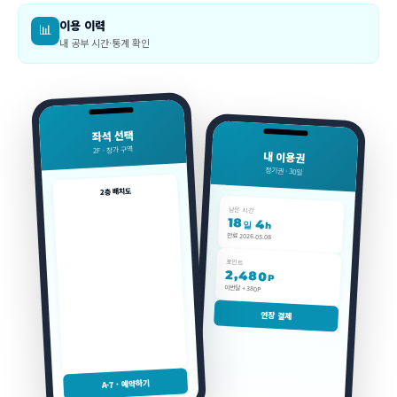
이용 이력
📊
내 공부 시간·통계 확인
좌석 선택
2F · 창가 구역
내 이용권
정기권 · 30일
2층 배치도
남은 시간
18
4
일
h
만료 2026.05.08
포인트
2,480
P
이번달 +380P
연장 결제
A-7 · 예약하기