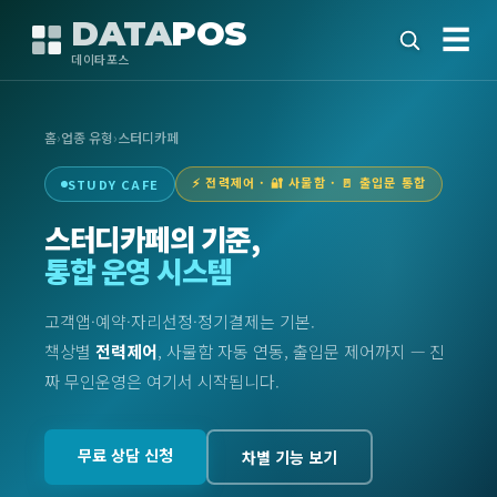
DATA
POS
☰
데이타포스
홈
›
업종 유형
›
스터디카페
⚡ 전력제어 · 🔐 사물함 · 🚪 출입문 통합
STUDY CAFE
스터디카페의 기준,
통합 운영 시스템
고객앱·예약·자리선정·정기결제는 기본.
책상별
전력제어
, 사물함 자동 연동, 출입문 제어까지 — 진
짜 무인운영은 여기서 시작됩니다.
무료 상담 신청
차별 기능 보기