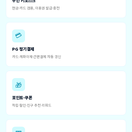
무인 키오스크
현금·카드 겸용, 이용권 발급·충전
💳
PG 정기결제
카드·계좌이체·간편결제 자동 갱신
🎁
포인트·쿠폰
적립·할인·친구 추천 리워드
🎟️