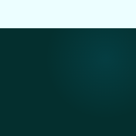
매출·좌석 회전율·회원 분석
3
12
종
+
전력·사물함·출입 통합제
선두급 기능 내장
어
24
100
H
%
무인운영·원격관리
자체 개발 프로그램