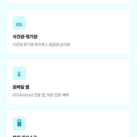
🎫
시간권·정기권
시간권·정기권·프리패스·일일권·심야권
📱
모바일 앱
iOS·Android 전용 앱, 회원 전용 혜택
🖥️